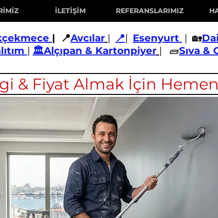
RİMİZ
İLETİŞİM
REFERANSLARIMIZ
H
kçekmece
| 📍
Avcılar
|
📍
|
Esenyurt
| 🏡
Da
alıtım
|
🏛️Alçıpan & Kartonpiyer
| 🧱
Sıva & 
lgi & Fiyat Almak İçin Hemen