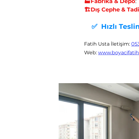
🏭Fabrika & Depo
:
G
🏗️Dış Cephe & Tadi
​
✅ Hızlı Tesli
Fatih Usta İletişim
:
053
Web
:
www.boyacifati