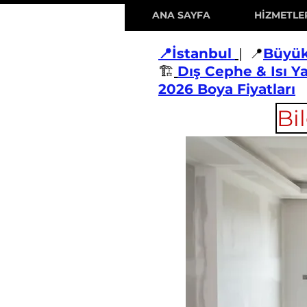
ANA SAYFA
HİZMETLE
📍İstanbul
| 📍
Büyü
🏗️
Dış Cephe & Isı Y
2026 Boya Fiyatları
Bi