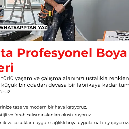
A WHATSAPPTAN YAZ
sta Profesyonel Boy
ri
 türlü yaşam ve çalışma alanınızı ustalıkla renklendi
, küçük bir odadan devasa bir fabrikaya kadar t
oruz.
rinize taze ve modern bir hava katıyoruz.
ijli ve ferah çalışma alanları oluşturuyoruz.
ik ve çocuklara uygun sağlıklı boya uygulamaları yapıyoruz.