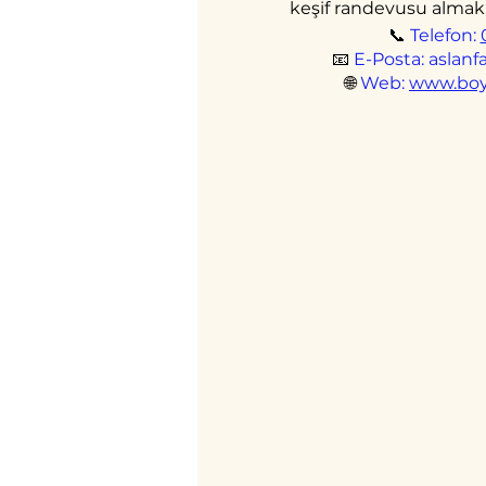
keşif randevusu almak 
📞
Telefon:
📧
E-Posta:
aslan
🌐
Web:
www.boy