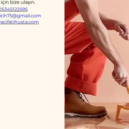
için bize ulaşın.
05345122595
fatih75@gmail.com
acifatihusta.com