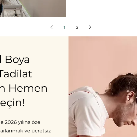
1
2
l Boya
adilat
İçin Hemen
Geçin!
 2026 yılına özel
ararlanmak ve ücretsiz