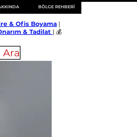
AKKINDA
BÖLGE REHBERİ
ire & Ofis Boyama
|
Onarım & Tadilat
| 💰
 Ara