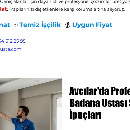
eniş alanlar için dayanıklı ve profesyonel çözümler üretiyor
lat
:
Yapılarınızı dış etkenlere karşı koruma altına alıyoruz.
mat
Temiz İşçilik
Uygun Fiyat
✨
💰
4 512 25 95
husta.com
Avcılar'da Pro
Badana Ustası
İpuçları