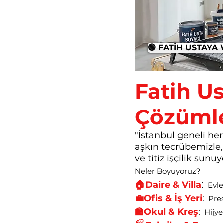
🟢 FATİH USTAY
Fatih U
Çözümle
"İstanbul geneli her
aşkın tecrübemizle
ve titiz işçilik sunuy
Neler Boyuyoruz?
:
🏠Daire & Villa
Evle
💼Ofis & İş Yeri
:
Prest
🏫Okul & Kreş
:
Hijyen