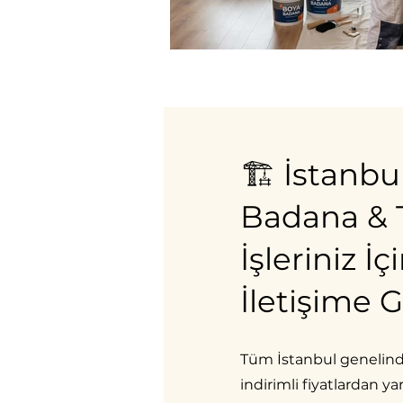
🏗️ İstanbu
Badana & T
İşleriniz 
İletişime 
Tüm İstanbul genelinde
indirimli fiyatlardan y