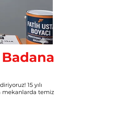
a Badana
riyoruz! 15 yılı
üm mekanlarda temiz