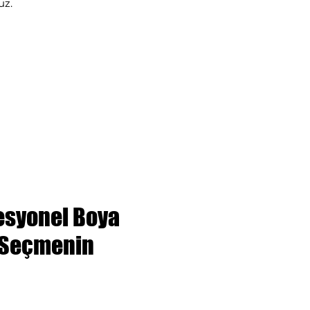
uz.
fesyonel Boya
 Seçmenin