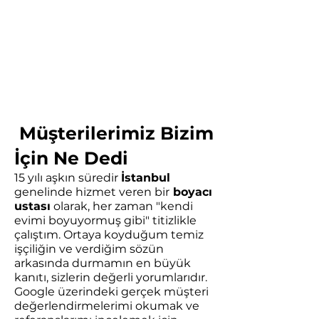
Müşterilerimiz Bizim
İçin Ne Dedi
15 yılı aşkın süredir
İstanbul
genelinde hizmet veren bir
boyacı
ustası
olarak, her zaman "kendi
evimi boyuyormuş gibi" titizlikle
çalıştım. Ortaya koyduğum temiz
işçiliğin ve verdiğim sözün
arkasında durmamın en büyük
kanıtı, sizlerin değerli yorumlarıdır.
Google üzerindeki gerçek müşteri
değerlendirmelerimi okumak ve