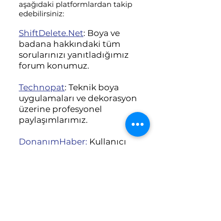
aşağıdaki platformlardan takip
edebilirsiniz:
ShiftDelete.Net
: Boya ve
badana hakkındaki tüm
sorularınızı yanıtladığımız
forum konumuz.
Technopat
: Teknik boya
uygulamaları ve dekorasyon
üzerine profesyonel
paylaşımlarımız.
DonanımHaber
:
Kullanıcı
deneyimleri ve boya-
badana üzerine
bilgilendirme başlığımız.
Medium
: Boya teknolojileri
ve ev dekorasyon trendleri
üzerine yazdığımız