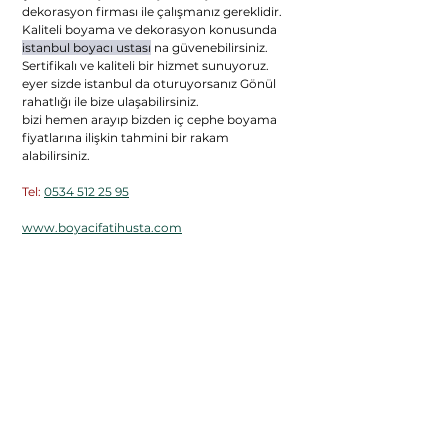
dekorasyon firması ile çalışmanız gereklidir. 
Kaliteli boyama ve dekorasyon konusunda 
istanbul boyacı ustası
 na güvenebilirsiniz. 
Sertifikalı ve kaliteli bir hizmet sunuyoruz. 
eyer sizde istanbul da oturuyorsanız Gönül 
rahatlığı ile bize ulaşabilirsiniz.
bizi hemen arayıp bizden iç cephe boyama 
fiyatlarına ilişkin tahmini bir rakam 
alabilirsiniz.  
Tel: 
0534 512 25 95
www.boyacifatihusta.com