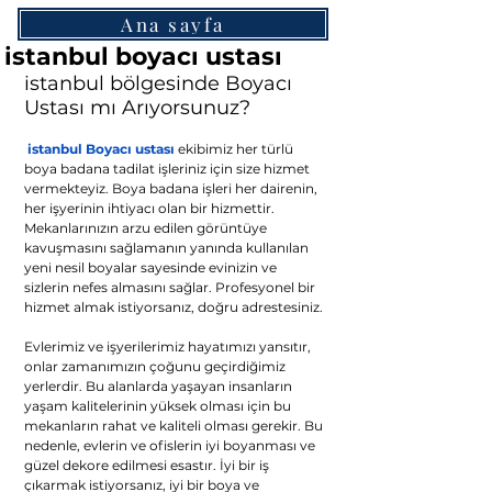
Ana sayfa
istanbul boyacı ustası
istanbul bölgesinde Boyacı 
Ustası mı Arıyorsunuz?  
 istanbul Boyacı ustası
ekibimiz her türlü 
boya badana tadilat işleriniz için size hizmet 
vermekteyiz. Boya badana işleri her dairenin, 
her işyerinin ihtiyacı olan bir hizmettir. 
Mekanlarınızın arzu edilen görüntüye 
kavuşmasını sağlamanın yanında kullanılan 
yeni nesil boyalar sayesinde evinizin ve 
sizlerin nefes almasını sağlar. Profesyonel bir 
hizmet almak istiyorsanız, doğru adrestesiniz.
Evlerimiz ve işyerilerimiz hayatımızı yansıtır, 
onlar zamanımızın çoğunu geçirdiğimiz 
yerlerdir. Bu alanlarda yaşayan insanların 
yaşam kalitelerinin yüksek olması için bu 
mekanların rahat ve kaliteli olması gerekir. Bu 
nedenle, evlerin ve ofislerin iyi boyanması ve 
güzel dekore edilmesi esastır. İyi bir iş 
çıkarmak istiyorsanız, iyi bir boya ve 