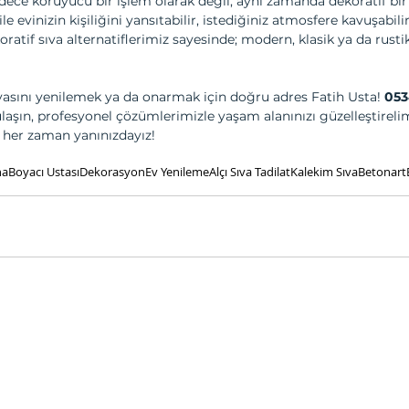
dece koruyucu bir işlem olarak değil, aynı zamanda dekoratif bir
e evinizin kişiliğini yansıtabilir, istediğiniz atmosfere kavuşabilirs
oratif sıva alternatiflerimiz sayesinde; modern, klasik ya da rust
ıvasını yenilemek ya da onarmak için doğru adres Fatih Usta! 
053
ulaşın, profesyonel çözümlerimizle yaşam alanınızı güzelleştirelim
 her zaman yanınızdayız!
na
Boyacı Ustası
Dekorasyon
Ev Yenileme
Alçı Sıva Tadilat
Kalekim Sıva
Betonart