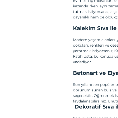
Evimizin iç mekanları, en
kazandırırken, aynı zama
tutmak istiyorsanız, alçı
dayanıklı hem de oldukça
Kalekim Sıva il
Modern yaşam alanları, ya
dokuları, renkleri ve des
yaratmak istiyorsanız, Ka
Fatih Usta, bu konuda uzm
vadediyor.
Betonart ve Elyaf
Son yılların en popüler t
görünüm sunan bu sıva ç
seçenektir. Öğrenmek ist
faydalanabilirsiniz. Unu
 Dekoratif Sıva 