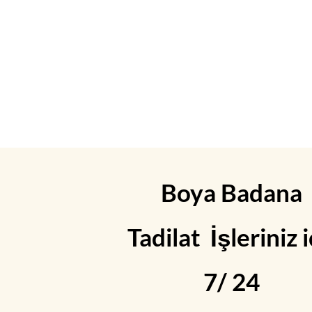
Boya Badana
Tadilat İşleriniz i
7/ 24
Pürüzsüz ve Dayanıklı Sıva
Hizmeti | Fatih Usta ile Evinizi