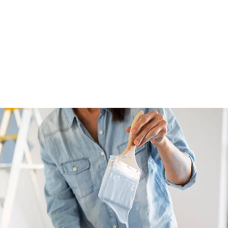
yonel Usta iş Birliği İle
erinizi Gerçeğe Dünüştürün