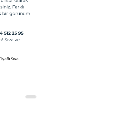
 unsur olarak 
iniz. Farklı 
ik bir görünüm 
4 512 25 95
! Sıva ve 
Elyaflı Sıva