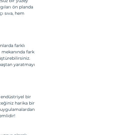
zsüz bir yüzey 
gıları ön planda 
çı sıva, hem 
larda farklı 
iç mekanında fark 
türebilirsiniz. 
 baştan yaratmayı 
 endüstriyel bir 
ğiniz harika bir 
l uygulamalardan 
emlidir!