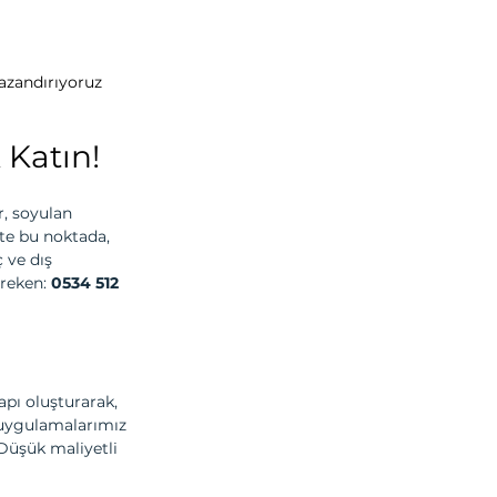
kazandırıyoruz
 Katın!
r, soyulan 
te bu noktada, 
 ve dış 
reken: 
0534 512 
apı oluşturarak, 
 uygulamalarımız 
 Düşük maliyetli 