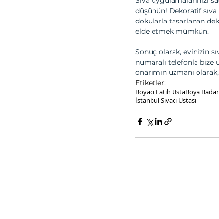
Sıva uygulamalarınızı sa
düşünün! Dekoratif sıva il
dokularla tasarlanan dek
elde etmek mümkün.
Sonuç olarak, evinizin s
numaralı telefonla bize 
onarımın uzmanı olarak,
Etiketler:
Boyacı Fatih Usta
Boya Bada
İstanbul Sıvacı Ustası