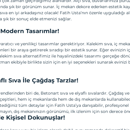
 çok zaman geçirdiğimiz alanlardır. Alçı sıva, duvarlarınıza pürü
nda şık bir görünüm sunar. İç mekan dekore ederken estetik kay
 sıva en iyi arkadaşınız olacak! Fatih Usta’nın özenle uyguladığı al
 şık bir sonuç elde etmenizi sağlar.
e Modern Tasarımlar!
ratıcı ve yenilikçi tasarımlar gerektiriyor. Kalekim sıva, iç mekan
enleri bir araya getirerek sıradışı bir estetik sunar. Eğer evinizin 
lekim sıva alternatifimiz ile hayalinizdeki tasarımı gerçeğe dönüş
an ekibiyle birlikte sizin için en iyi seçenekleri sunarak evinizi
lı Sıva İle Çağdaş Tarzlar!
rendlerinden biri de, Betonart sıva ve elyaflı sıvalardır. Çağdaş ve
eşitleri, hem iç mekanlarda hem de dış mekanlarda kullanabilece
ediğiniz tüm detaylar için Fatih Usta’ya danışabilir, profesyone
tmayın, dış mekanınızın görünümü, ilk izlenim için son derece ön
ile Kişisel Dokunuşlar!