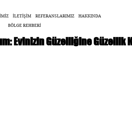
İMİZ
İLETİŞİM
REFERANSLARIMIZ
HAKKINDA
BÖLGE REHBERİ
m: Evinizin Güzelliğine Güzellik K