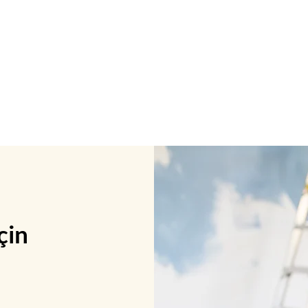
çin
Anahtar Teslimi Tadilat Hizmeti |
Profes
Evinizi Yenileyin
Hayall