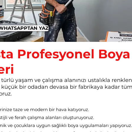
A WHATSAPPTAN YAZ
sta Profesyonel Boy
ri
 türlü yaşam ve çalışma alanınızı ustalıkla renklendi
, küçük bir odadan devasa bir fabrikaya kadar t
oruz.
rinize taze ve modern bir hava katıyoruz.
ijli ve ferah çalışma alanları oluşturuyoruz.
ik ve çocuklara uygun sağlıklı boya uygulamaları yapıyoruz.