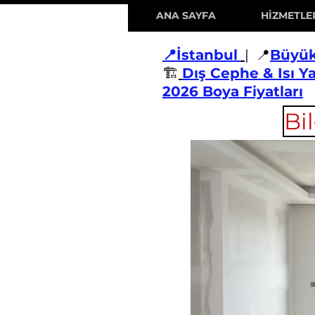
ANA SAYFA
HİZMETLE
📍İstanbul
| 📍
Büyü
🏗️
Dış Cephe & Isı Y
2026 Boya Fiyatları
Bi