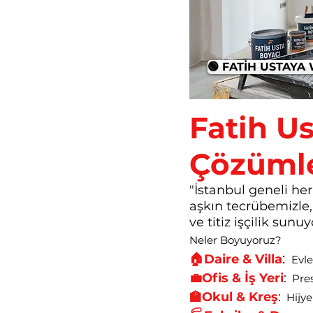
🟢 FATİH USTAY
Fatih U
Çözümle
"İstanbul geneli her
aşkın tecrübemizle
ve titiz işçilik sunuy
Neler Boyuyoruz?
:
🏠Daire & Villa
Evle
💼Ofis & İş Yeri
:
Prest
🏫Okul & Kreş
:
Hijyen