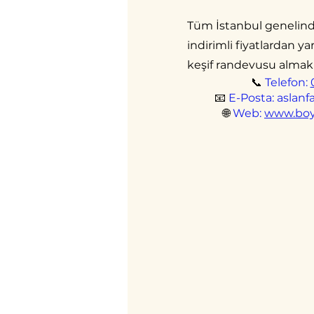
Tüm İstanbul genelinde
indirimli fiyatlardan y
keşif randevusu almak 
📞
Telefon:
📧
E-Posta:
aslan
🌐
Web:
www.boy