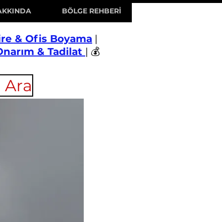
AKKINDA
BÖLGE REHBERİ
ire & Ofis Boyama
|
Onarım & Tadilat
| 💰
 Ara