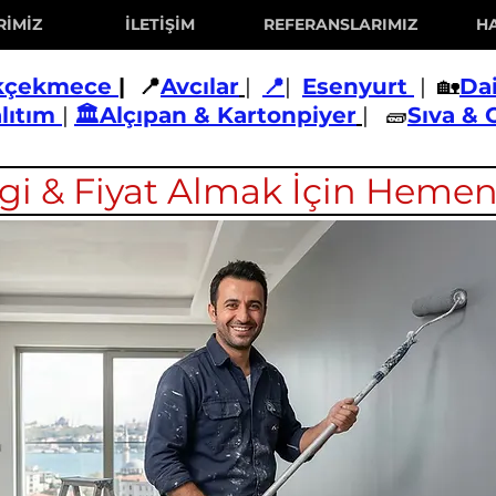
RİMİZ
İLETİŞİM
REFERANSLARIMIZ
H
kçekmece
| 📍
Avcılar
|
📍
|
Esenyurt
| 🏡
Da
alıtım
|
🏛️Alçıpan & Kartonpiyer
| 🧱
Sıva & 
lgi & Fiyat Almak İçin Hemen