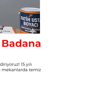
a Badana
riyoruz! 15 yılı
üm mekanlarda temiz