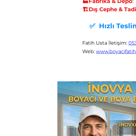
🏭Fabrika & Depo
:
G
🏗️Dış Cephe & Tadi
​
✅ Hızlı Tesli
Fatih Usta İletişim
:
053
Web
:
www.boyacifati