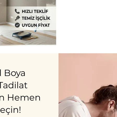
l Boya
adilat
İçin Hemen
Geçin!