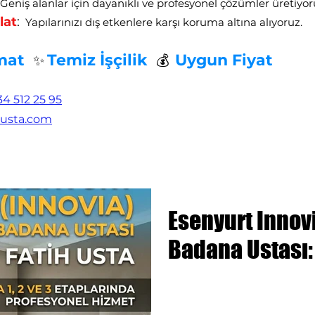
eniş alanlar için dayanıklı ve profesyonel çözümler üretiyor
lat
:
Yapılarınızı dış etkenlere karşı koruma altına alıyoruz.
mat
Temiz İşçilik
Uygun Fiyat
✨
💰
4 512 25 95
husta.com
Esenyurt Innov
Badana Ustası: 