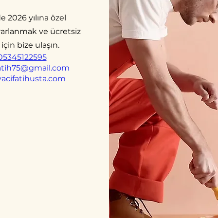
 2026 yılına özel
ararlanmak ve ücretsiz
için bize ulaşın.
05345122595
fatih75@gmail.com
acifatihusta.com