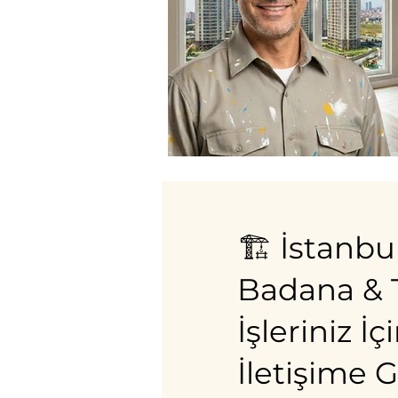
🏗️ İstanbu
Badana & T
İşleriniz 
İletişime 