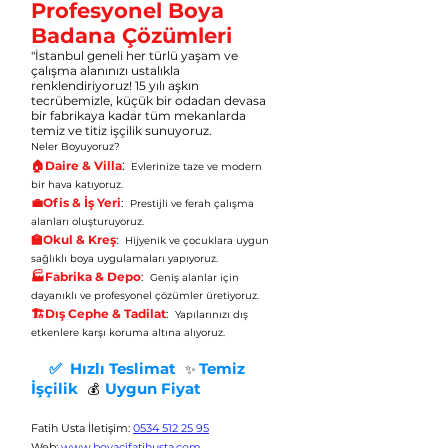
Profesyonel Boya
Badana Çözümleri
"İstanbul geneli her türlü yaşam ve
çalışma alanınızı ustalıkla
renklendiriyoruz! 15 yılı aşkın
tecrübemizle, küçük bir odadan devasa
bir fabrikaya kadar tüm mekanlarda
temiz ve titiz işçilik sunuyoruz.
Neler Boyuyoruz?
:
🏠Daire & Villa
Evlerinize taze ve modern
bir hava katıyoruz.
💼Ofis & İş Yeri
:
Prestijli ve ferah çalışma
alanları oluşturuyoruz.
🏫Okul & Kreş
:
Hijyenik ve çocuklara uygun
sağlıklı boya uygulamaları yapıyoruz.
🏭Fabrika & Depo
:
Geniş alanlar için
dayanıklı ve profesyonel çözümler üretiyoruz.
🏗️Dış Cephe & Tadilat
:
Yapılarınızı dış
etkenlere karşı koruma altına alıyoruz.
​
✅ Hızlı Teslimat
Temiz
✨
İşçilik
Uygun Fiyat
💰
Fatih Usta İletişim
:
0534 512 25 95
Web
:
www.boyacifatihusta.com