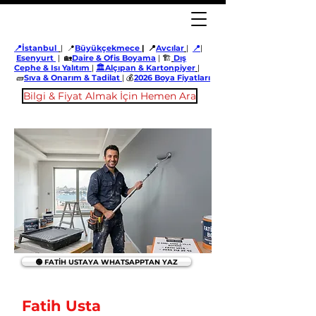
📍İstanbul
| 📍
Büyükçekmece
| 📍
Avcılar
|
📍
|
Esenyurt
| 🏡
Daire & Ofis Boyama
| 🏗️
Dış
Cephe & Isı Yalıtım
|
🏛️Alçıpan & Kartonpiyer
|
🧱
Sıva & Onarım & Tadilat
| 💰
2026 Boya Fiyatları
Bilgi & Fiyat Almak İçin Hemen Ara
🟢 FATİH USTAYA WHATSAPPTAN YAZ
Fatih Usta